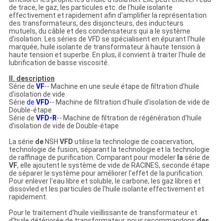
de trace, le gaz, les particules etc. de l'huile isolante
effectivement et rapidement afin d'amplifier la représentation
des transformateurs, des disjoncteurs, des inducteurs
mutuels, du câble et des condensateurs qui a le système
d'isolation. Les séries de VFD se spécialisent en épurant l'huile
marquée, huile isolante de transformateur à haute tension à
haute tension et superbe. En plus, il convient à traiter l'huile de
lubrification de basse viscosité.
II. description
Série de
VF
-- Machine en une seule étape de filtration d'huile
d'isolation de vide
Série
de
VFD
-- Machine de filtration d'huile d'isolation de vide de
Double-étape
Série de
VFD-R
-- Machine de filtration de régénération d'huile
d'isolation de vide de Double-étape
La série
de
NSH
VFD
utilise la technologie de coacervation,
technologie de fusion, séparant la technologie et la technologie
de raffinage de purification. Comparant pour modeler
la
série de
VF
, elle ajoutent le système de vide de RACINES, seconde étape
de séparer le système pour améliorer l'effet de la purification.
Pour enlever l'eau libre et soluble, le carbone, les gaz libres et
dissovled et les particules de l'huile isolante effectivement et
rapidement.
Pour le traitement d'huile vieillissante de transformateur et
d'huile détériorée de transformateur, nous recommandons
des