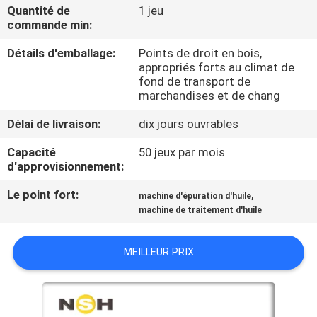
Quantité de
1 jeu
commande min:
CONTRÔLE
Détails d'emballage:
Points de droit en bois,
DE
appropriés forts au climat de
QUALITÉ
fond de transport de
marchandises et de chang
CONTACTEZ-
Délai de livraison:
dix jours ouvrables
NOUS
Capacité
50 jeux par mois
d'approvisionnement:
NOUVELLES
Le point fort:
,
machine d'épuration d'huile
machine de traitement d'huile
DEMANDEZ
MEILLEUR PRIX
UNE
CITATION