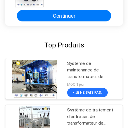
Système d'usine de traitement
d'huile de transformateur
Continuer
Top Produits
Système de
maintenance de
transformateur de
puissance à haute
MOQ:1 jeu
tension 110 kV-500 kV
- JE NE SAIS PAS.
Système de traitement
d'entretien de
transformateur de