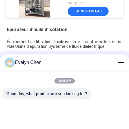
puissance de purificateur
MOQ:1 jeu
d'huile d'isolation de
- JE NE SAIS PAS.
transformateur sous vide
poussé
Épurateur d'huile d'isolation
Équipement de filtration d'huile isolante Transformateur sous
vide Usine d'épuration Système de fluide diélectrique
Purification d'huile par transformateur de déchets
Evelyn Chen
Purificateur de traces d'eau élimination de l'eau isolante
traitement des fluides
Machine de traitement de fluide de transformateur de
3:24 AM
système de filtrage de précision d'épurateur d'huile d'isolation
d'unité mobile
Good day, what product are you looking for?
Catégories populaires
Tous
Purificateur De 
Épurateur D'huile 
Pétrole Sous Vide
D'isolation