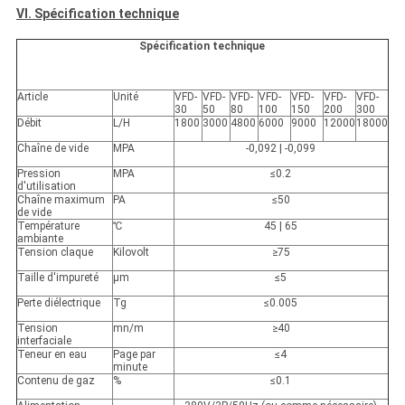
VI. Spécification technique
Spécification technique
Article
Unité
VFD-
VFD-
VFD-
VFD-
VFD-
VFD-
VFD-
30
50
80
100
150
200
300
Débit
L/H
1800
3000
4800
6000
9000
12000
18000
Chaîne de vide
MPA
-0,092 | -0,099
Pression
MPA
≤0.2
d'utilisation
Chaîne maximum
PA
≤50
de vide
Température
℃
45 | 65
ambiante
Tension claque
Kilovolt
≥75
Taille d'impureté
μm
≤5
Perte diélectrique
Tg
≤0.005
Tension
mn/m
≥40
interfaciale
Teneur en eau
Page par
≤4
minute
Contenu de gaz
%
≤0.1