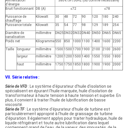
Alimentation
380V/3P/50Hz (ou comme nécessaire)
d'énergie
Bruit fonctionnant
DB (A)
≤72
≤78
Puissance de
Kilowatt
30
48
72
90
120
180
240
chauffage
Puissance totale
Kilowatt
35
54
77
98
129
189
254
Diamètre de
millimètre
DN25
DN32
DN32
DN40
DN50
DN65
DN65
canalisation
Poids net
Kilogramme
550
850
1000
1100
1400
1600
2200
Taille
longueur
millimètre
1500
1500
1700
1900
2100
2100
2600
largeur
millimètre
1200
1200
1500
1400
1550
1550
1800
haut
millimètre
1750
1750
1850
1800
1900
1900
2000
VII. Série relative :
Série de VFD
: Le système d'épurateur d'huile d'isolation se
spécialisent en épurant l'huile marquée, huile d'isolation de
transformateur à haute tension à haute tension et superbe. En
plus, il convient à traiter l'huile de lubrification de basse
viscosité.
Série de TF
: Le système d'épurateur d'huile de turbine est
particulièrement approprié à l'huile de graissage de turbine
d'épuration. Il également applys pour traiter hydraulique, huile de
liquide réfrigérant et toute autre lubrification dans lequel
contiennent grand de l'eau, de la vapeur, des impuretés, de la