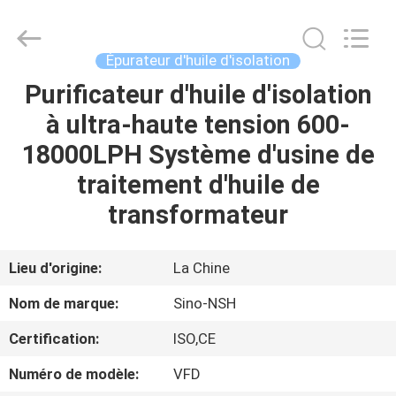
Sino-
NSH
Oil
Purifier
Manufacture
Épurateur d'huile d'isolation
Co.,
Ltd.
All
Purificateur d'huile d'isolation
MAISON
Rights
Reserved.
à ultra-haute tension 600-
PRODUITS
18000LPH Système d'usine de
traitement d'huile de
AU
transformateur
SUJET
DE
Lieu d'origine:
La Chine
NOUS
Nom de marque:
Sino-NSH
Certification:
ISO,CE
VISITE
Numéro de modèle:
VFD
D'USINE