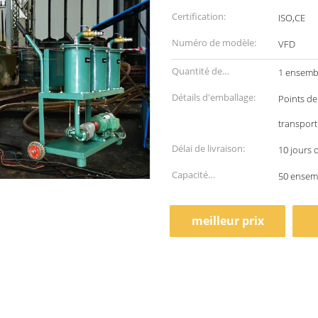
Certification:
ISO,CE
Numéro de modèle:
VFD
Quantité de
1 ensemb
commande min:
Détails d'emballage:
Points de
transport
Délai de livraison:
10 jours 
Capacité
50 ensem
d'approvisionnement:
meilleur prix