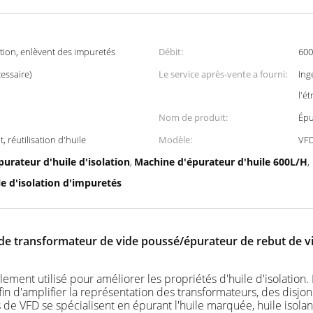
tion, enlèvent des impuretés
Débit:
600
essaire)
Le service après-vente a fourni:
Ing
l'é
Nom de produit:
Épu
t, réutilisation d'huile
Modèle:
VF
urateur d'huile d'isolation
Machine d'épurateur d'huile 600L/H
,
,
le d'isolation d'impuretés
 de transformateur de vide poussé/épurateur de rebut de vid
ent utilisé pour améliorer les propriétés d'huile d'isolation. Il
afin d'amplifier la représentation des transformateurs, des disjo
s de VFD se spécialisent en épurant l'huile marquée, huile isola