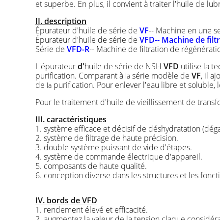
et superbe. En plus, il convient à traiter l'huile de lub
II. description
Épurateur d'huile de série de
VF
-- Machine en une seu
Épurateur
d'huile de série de
VFD-- Machine de filt
Série de
VFD-R
-- Machine de filtration de régénérati
L'épurateur
d'
huile de série de NSH
VFD
utilise la t
purification. Comparant à
série modèle de
VF
, il 
la
de
purification. Pour enlever l'eau libre et soluble,
la
Pour le traitement d'huile de vieillissement de tra
III. caractéristiques
1. système efficace et décisif de déshydratation (dég
2. système de filtrage de haute précision.
3. double système puissant de vide d'étapes.
4. système de commande électrique d'appareil.
5. composants de haute qualité.
6. conception diverse dans les structures et les fonct
IV. bords de VFD
1. rendement élevé et efficacité.
2. augmentez la valeur de la tension claque considé