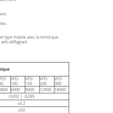
ent.
bles.
 et type mobile avec la remorque.
anti-déflagrant.
nique
VFD-
VFD-
VFD-
VFD-
VFD-
80
100
150
200
300
4800
6000
9000
12000
18000
-0,092 | -0,099
≤0.2
≤50