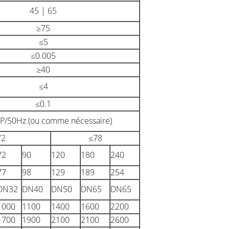
45 | 65
≥75
≤5
≤0.005
≥40
≤4
≤0.1
P/50Hz (ou comme nécessaire)
72
≤78
72
90
120
180
240
77
98
129
189
254
DN32
DN40
DN50
DN65
DN65
1000
1100
1400
1600
2200
1700
1900
2100
2100
2600