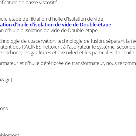
rification de basse viscosité.
le étape de filtration d'huile d'isolation de vide
ration d'huile d'isolation de vide de Double-étape
on d'huile d'isolation de vide de Double-étape
echnologie de coacervation, technologie de fusion, séparant la t
ajoutent des RACINES nettoient à l'aspirateur le système, second
 le carbone, les gaz libres et dissovled et les particules de l'hui
nsformateur et d'huile détériorée de transformateur, nous reco
azage).
ions.
rablement.