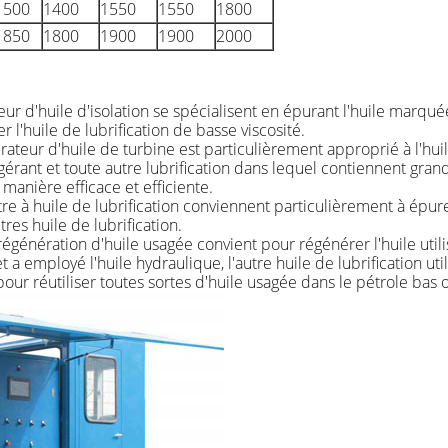
1500
1400
1550
1550
1800
1850
1800
1900
1900
2000
ur d'huile d'isolation se spécialisent en épurant l'huile marquée
er l'huile de lubrification de basse viscosité.
ateur d'huile de turbine est particulièrement approprié à l'hui
igérant et toute autre lubrification dans lequel contiennent gran
 manière efficace et efficiente.
tre à huile de lubrification conviennent particulièrement à épurer
tres huile de lubrification.
régénération d'huile usagée convient pour régénérer l'huile ut
t a employé l'huile hydraulique, l'autre huile de lubrification ut
pour réutiliser toutes sortes d'huile usagée dans le pétrole bas 