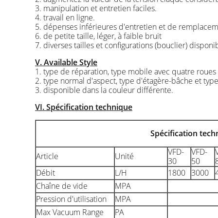
3. manipulation et entretien faciles.
4. travail en ligne.
5. dépenses inférieures d'entretien et de remplacem
6. de petite taille, léger, à faible bruit
7. diverses tailles et configurations (bouclier) disponi
V. Available Style
1. type de réparation, type mobile avec quatre roues
2. type normal d'aspect, type d'étagère-bâche et type 
3. disponible dans la couleur différente.
VI. Spécification technique
Spécification tech
VFD-
VFD-
Article
Unité
30
50
Débit
L/H
1800
3000
Chaîne de vide
MPA
Pression d'utilisation
MPA
Max Vacuum Range
PA