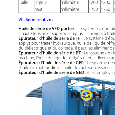
Taille
largeur
millimètre
1200
1200
haut
millimètre
1750
1750
VII. Série relative :
Huile de série de VFD purfier
: Le système d'épurate
à haute tension et superbe. En plus, il convient à trait
Épurateur d'huile de série de TF
: Le système d'épur
applys pour traiter hydraulique, huile de liquide réfr
du diélectrique et du colloïde. Il peut les éliminer de
Épurateur d'huile de série de BT
: Le système de fil
machine, l'huile de liquide réfrigérant et la diverse au
Épurateur d'huile de série de GER
: Le système de 
l'huile de moteur diesel, huile de moteur à essence, e
Épurateur d'huile de série de GED
: il est employé 