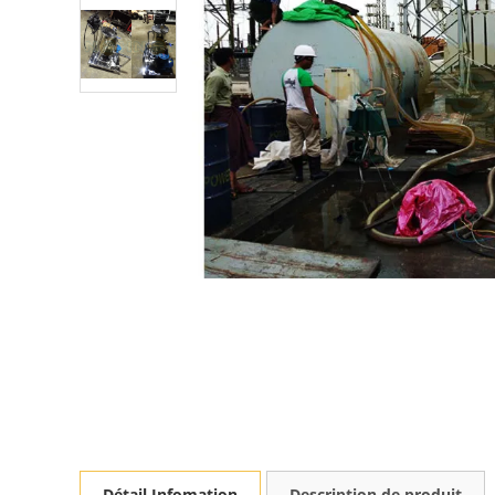
Détail Infomation
Description de produit