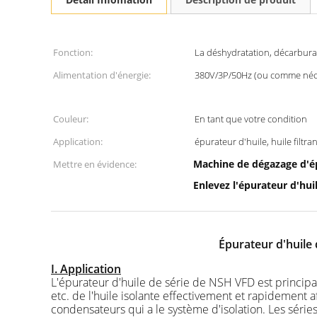
Fonction:
La déshydratation, décarbura
Alimentation d'énergie:
380V/3P/50Hz (ou comme néc
Couleur:
En tant que votre condition
Application:
épurateur d'huile, huile filtran
Machine de dégazage d'ép
Mettre en évidence:
Enlevez l'épurateur d'hui
Épurateur d'huile
I. Application
L'épurateur d'huile de série de NSH VFD est principalem
etc. de l'huile isolante effectivement et rapidement 
condensateurs qui a le système d'isolation. Les série