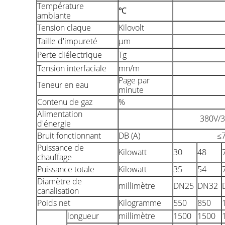
Température
℃
ambiante
Tension claque
Kilovolt
Taille d'impureté
μm
Perte diélectrique
Tg
Tension interfaciale
mn/m
Page par
Teneur en eau
minute
Contenu de gaz
%
Alimentation
380V/3
d'énergie
Bruit fonctionnant
DB (A)
≤
Puissance de
Kilowatt
30
48
chauffage
Puissance totale
Kilowatt
35
54
Diamètre de
millimètre
DN25
DN32
canalisation
Poids net
Kilogramme
550
850
longueur
millimètre
1500
1500