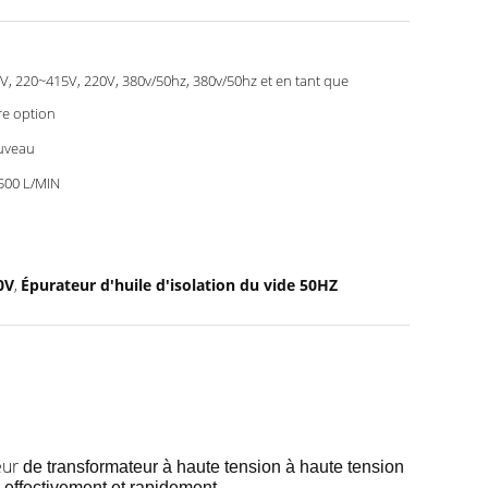
V, 220~415V, 220V, 380v/50hz, 380v/50hz et en tant que
re option
uveau
500 L/MIN
0V
Épurateur d'huile d'isolation du vide 50HZ
,
eur
de transformateur à haute tension à haute tension
e effectivement et rapidement.