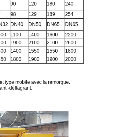
2
90
120
180
240
7
98
129
189
254
N32
DN40
DN50
DN65
DN65
000
1100
1400
1600
2200
700
1900
2100
2100
2600
500
1400
1550
1550
1800
850
1800
1900
1900
2000
et type mobile avec la remorque.
anti-déflagrant.