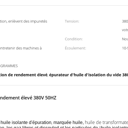
tion, enlèvent des impuretés
Tension:
380
vot
Condition:
No
entretenir des machines à
Écoulement:
10-
LOGRAMMES
ation de rendement élevé
épurateur d'huile d'isolation du vide 38
,
 rendement élevé 380V 50HZ
,
huile de transformat
huile isolante d'épuration
marquée huile,
l'
ne, les gaz libres et dissovled et les particules de
huile isolant