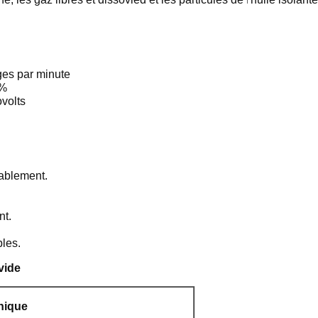
ages par minute
1%
ovolts
rablement.
nt.
bles.
vide
nique