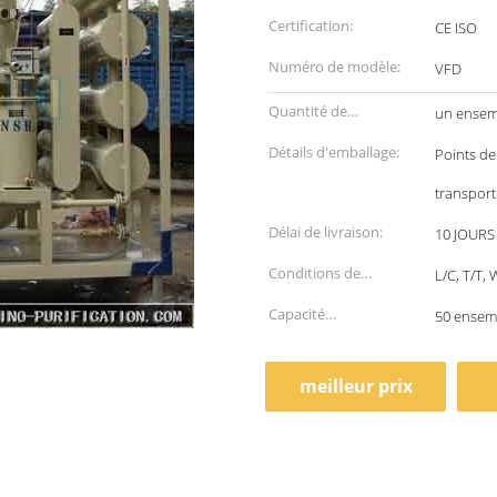
Certification:
CE ISO
Numéro de modèle:
VFD
Quantité de
un ensem
commande min:
Détails d'emballage:
Points de
transport
Délai de livraison:
10 JOUR
Conditions de
L/C, T/T,
paiement:
Capacité
50 ensem
d'approvisionnement:
meilleur prix