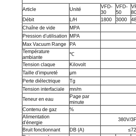
VFD-
VFD-
V
Article
Unité
30
50
8
Débit
L/H
1800
3000
4
Chaîne de vide
MPA
Pression d'utilisation
MPA
Max Vacuum Range
PA
Température
℃
ambiante
Tension claque
Kilovolt
Taille d'impureté
μm
Perte diélectrique
Tg
Tension interfaciale
mn/m
Page par
Teneur en eau
minute
Contenu de gaz
%
Alimentation
380V/3P
d'énergie
Bruit fonctionnant
DB (A)
≤7