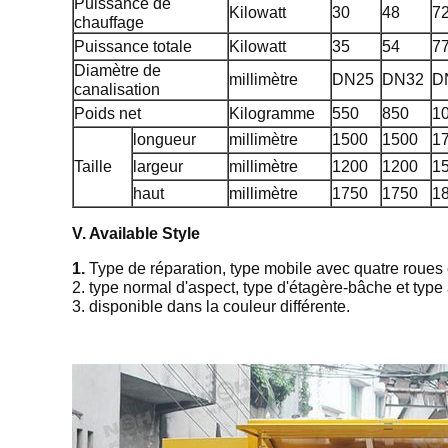
Puissance de
Kilowatt
30
48
7
chauffage
Puissance totale
Kilowatt
35
54
7
Diamètre de
millimètre
DN25
DN32
D
canalisation
Poids net
Kilogramme
550
850
1
longueur
millimètre
1500
1500
1
Taille
largeur
millimètre
1200
1200
1
haut
millimètre
1750
1750
1
V. Available Style
1.
Type de réparation, type mobile avec quatre roues 
2. type normal d'aspect, type d'étagère-bâche et type 
3. disponible dans la couleur différente.