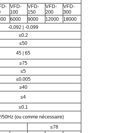
FD-
VFD-
VFD-
VFD-
VFD-
0
100
150
200
300
800
6000
9000
12000
18000
-0,092 | -0,099
≤0.2
≤50
45 | 65
≥75
≤5
≤0.005
≥40
≤4
≤0.1
/50Hz (ou comme nécessaire)
2
≤78