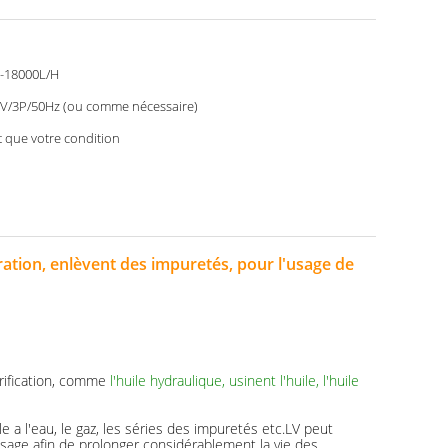
-18000L/H
V/3P/50Hz (ou comme nécessaire)
t que votre condition
buration, enlèvent des impuretés, pour l'usage de
brification, comme
l'huile hydraulique, usinent l'huile, l'huile
e a l'eau, le gaz, les séries des impuretés etc.LV peut
aissage afin de prolonger considérablement la vie des