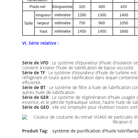
canalisation
Poids net
Kilogramme
320
400
420
longueur
millimètre
1280
1300
1400
largeur
millimètre
750
900
1050
Taille
haut
millimètre
1450
1450
1600
VI. Série relative :
Série de VFD
: Le système d'épurateur d'huile d'isolation se
convient à traiter l'huile de lubrification de basse viscosité.
Série de TF
: Le système d'épurateur d'huile de turbine est p
réfrigérant et toute autre lubrification dans lequel contienne
efficiente.
Série de BT
: Le système de filtre à huile de lubrification co
autres huile de lubrification.
Série de GER
: Le système de régénération d'huile usagée c
essence, et le pétrole hydraulique utilisé, l'autre huile de lu
Série de GED
: elle est employée pour réutiliser toutes sor
Produit Tag:
système de purification d'huile lubrifiant