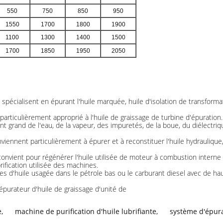
550
750
850
950
1550
1700
1800
1900
1100
1300
1400
1500
1700
1850
1950
2050
 spécialisent en épurant l'huile marquée, huile d'isolation de transforma
articulièrement approprié à l'huile de graissage de turbine d'épuration. 
nt grand de l'eau, de la vapeur, des impuretés, de la boue, du diélectriqu
nviennent particulièrement à épurer et à reconstituer l'huile hydraulique, 
onvient pour régénérer l'huile utilisée de moteur à combustion interne 
brification utilisée des machines.
tes d'huile usagée dans le pétrole bas ou le carburant diesel avec de hau
e
,
machine de purification d'huile lubrifiante
,
système d'épura