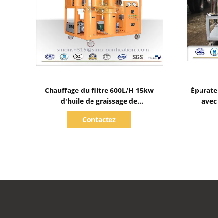
Afficher les détails
Chauffage du filtre 600L/H 15kw
Épurateu
d'huile de graissage de
avec
déshydratation de vide de LV-P
Contactez