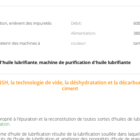
tion, enlèvent des impuretés
Débit:
600
Alimentation:
380
etenir des machines à
couleur:
tan
'huile lubrifiante
machine de purification d'huile lubrifiante
,
e NSH, la technologie de vide, la déshydratation et la décar
ciment
roprié à l'épuration et la reconstitution de toutes sortes d'huiles de lu
cation
.
d'huile de lubrification résulte de la lubrification souillée dans laquell
etés de l'huile de lubrification et améliorer des propriétés d'huile de gr