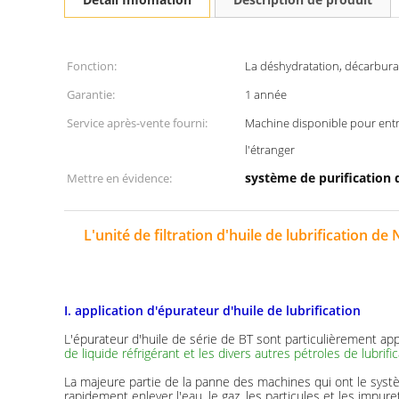
Fonction:
La déshydratation, décarbura
Garantie:
1 année
Service après-vente fourni:
Machine disponible pour entr
l'étranger
système de purification d
Mettre en évidence:
L'unité de filtration d'huile de lubrification d
I. application d'épurateur d'huile de lubrification
L'épurateur d'huile de série de BT sont particulièrement app
de liquide réfrigérant et les divers autres pétroles de lubrifi
La majeure partie de la panne des machines qui ont le système 
rapidement enlever l'eau, le gaz, les particules et les impur