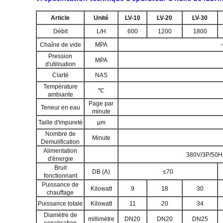
Article
Unité
LV-10
LV-20
LV-30
Débit
L/H
600
1200
1800
Chaîne de vide
MPA
Pression
MPA
d'utilisation
Clarté
NAS
Température
℃
ambiante
Page par
Teneur en eau
minute
Taille d'impureté
μm
Nombre de
Minute
Demulification
Alimentation
380V/3P/50H
d'énergie
Bruit
DB (A)
≤70
fonctionnant
Puissance de
Kilowatt
9
18
30
chauffage
Puissance totale
Kilowatt
11
20
34
Diamètre de
millimètre
DN20
DN20
DN25