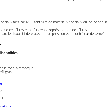
 spéciaux faits par NSH sont faits de matériaux spéciaux qui peuvent éli
a vie des filtres et améliorera la représentation des filtres.
ant le dispositif de protection de pression et le contrôleur de tempéra
t.
 disponibles.
obile avec la remorque.
éflagrant.
ion
-A
V-E
ication