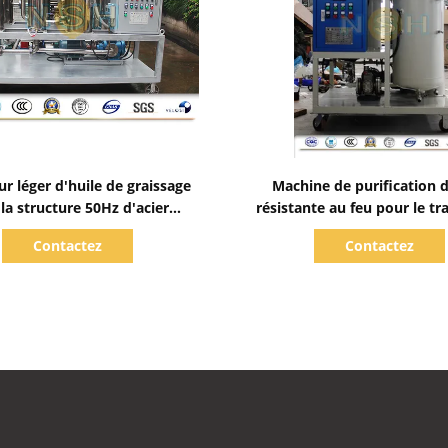
Afficher les détails
Afficher les détails
r léger d'huile de graissage
Machine de purification d
 la structure 50Hz d'acier
résistante au feu pour le t
inoxydable
de l'huile EH et de l'huile 
Contactez
Contactez
phosphate