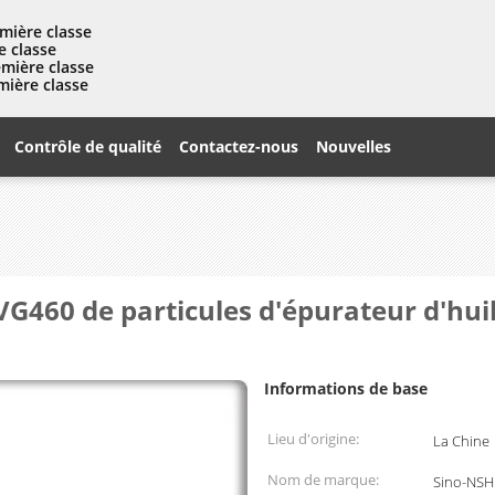
mière classe
e classe
emière classe
mière classe
Contrôle de qualité
Contactez-nous
Nouvelles
G460 de particules d'épurateur d'huil
Informations de base
Lieu d'origine:
La Chine
Nom de marque:
Sino-NSH 