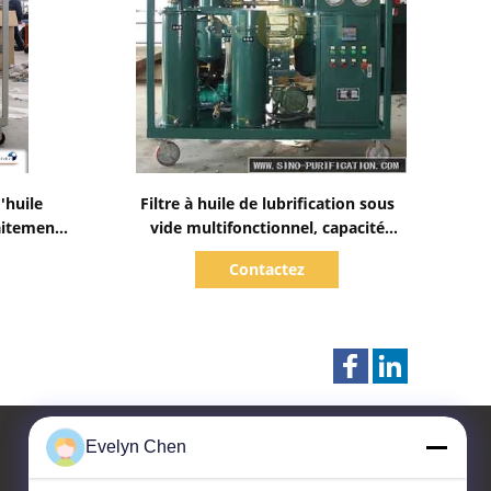
Afficher les détails
'huile
Filtre à huile de lubrification sous
raitement
vide multifonctionnel, capacité
d'ester
1800L/h
Contactez
Evelyn Chen