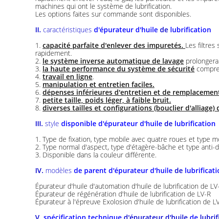
machines qui ont le système de lubrification.
Les options faites sur commande sont disponibles.
II.
caractéristiques
d'épurateur d'huile
de
lubrification
1.
capacité parfaite d'enlever des impuretés.
Les filtres
rapidement.
2.
le système inverse automatique de lavage
prolongera l
3.
la haute performance du système de sécurité
compren
4.
travail en ligne
.
5.
manipulation et entretien faciles.
6.
dépenses inférieures d'entretien et de remplacemen
7.
petite taille, poids léger, à faible bruit.
8.
diverses tailles et configurations (bouclier d'alliage)
III.
style
disponible
d'épurateur
d'
huile
de
lubrification
1.
Type de fixation, type mobile avec quatre roues et type m
2.
Type normal d'aspect, type d'étagère-bâche et type anti-d
3.
Disponible dans la couleur différente.
IV.
modèles
de parent d'épurateur d'huile
de
lubrificat
Épurateur d'huile d'automation d'huile de lubrification de LV
Épurateur de régénération d'huile de lubrification de LV-R
Épurateur à l'épreuve Exolosion d'huile de lubrification de L
V.
spécification technique
d'épurateur d'huile
de
lubrif