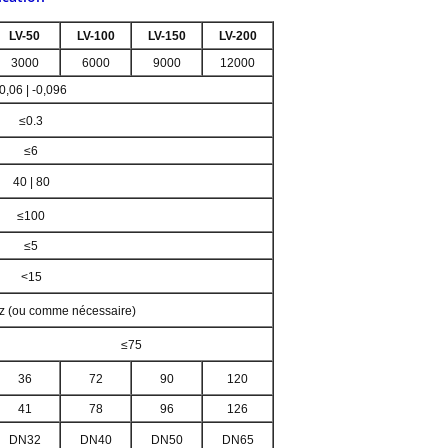
LV-50
LV-100
LV-150
LV-200
3000
6000
9000
12000
-0,06 | -0,096
≤0.3
≤6
40 | 80
≤100
≤5
<15
z (ou comme nécessaire)
≤75
36
72
90
120
41
78
96
126
DN32
DN40
DN50
DN65