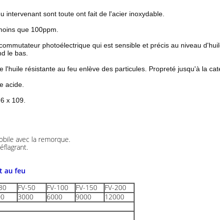
eu intervenant sont toute ont fait de l'acier inoxydable.
 moins que 100ppm.
le commutateur photoélectrique qui est sensible et précis au niveau d'hui
nd le bas.
e l'huile résistante au feu enlève des particules. Propreté jusqu'à la ca
e acide.
 6 x 109.
obile avec la remorque.
éflagrant.
t au feu
30
FV-50
FV-100
FV-150
FV-200
00
3000
6000
9000
12000