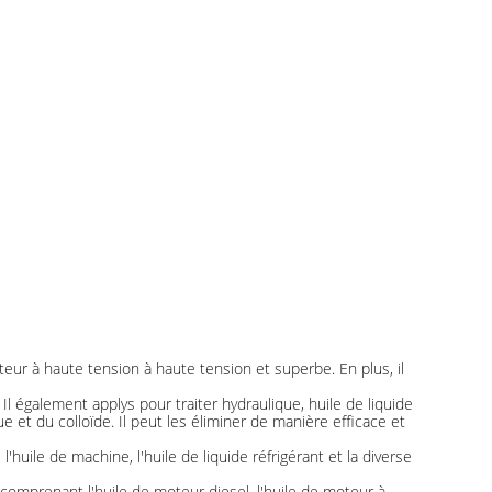
teur à haute tension à haute tension et superbe. En plus, il
Il également applys pour traiter hydraulique, huile de liquide
e et du colloïde. Il peut les éliminer de manière efficace et
l'huile de machine, l'huile de liquide réfrigérant et la diverse
comprenant l'huile de moteur diesel, l'huile de moteur à