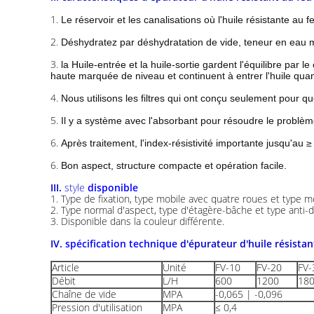
1.
Le réservoir et les canalisations où l'huile résistante au f
2.
Déshydratez par déshydratation de vide, teneur en eau
3.
la Huile-entrée et la huile-sortie gardent l'équilibre par 
haute marquée de niveau et continuent à entrer l'huile qua
4.
Nous utilisons les filtres qui ont conçu seulement pour qu
5.
Il y a système avec l'absorbant pour résoudre le problèm
6.
Après traitement, l'index-résistivité importante jusqu'au ≥
6.
Bon aspect, structure compacte et opération facile.
III.
style
disponible
1.
Type de fixation, type mobile avec quatre roues et type m
2.
Type normal d'aspect, type d'étagère-bâche et type anti-d
3.
Disponible dans la couleur différente.
IV.
spécification technique
d'épurateur d'huile résistan
Article
Unité
FV-10
FV-20
FV-
Débit
L/H
600
1200
18
Chaîne de vide
MPA
-0,065 | -0,096
Pression d'utilisation
MPA
≤ 0,4