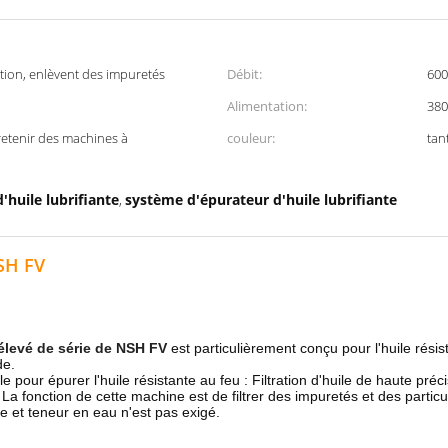
tion, enlèvent des impuretés
Débit:
600
Alimentation:
380
etenir des machines à
couleur:
tan
'huile lubrifiante
système d'épurateur d'huile lubrifiante
,
NSH FV
 élevé de série de NSH FV
est particulièrement conçu pour l'huile rési
de.
our épurer l'huile résistante au feu : Filtration d'huile de haute précisi
La fonction de cette machine est de filtrer des impuretés et des particu
te et teneur en eau n'est pas exigé.