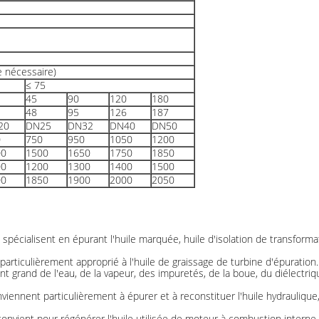
 nécessaire)
≤ 75
45
90
120
180
48
95
126
187
20
DN25
DN32
DN40
DN50
0
750
950
1050
1200
00
1500
1650
1750
1850
00
1200
1300
1400
1500
00
1850
1900
2000
2050
 spécialisent en épurant l'huile marquée, huile d'isolation de transforma
articulièrement approprié à l'huile de graissage de turbine d'épuration. 
nt grand de l'eau, de la vapeur, des impuretés, de la boue, du diélectriqu
nviennent particulièrement à épurer et à reconstituer l'huile hydraulique, 
onvient pour régénérer l'huile utilisée de moteur à combustion interne 