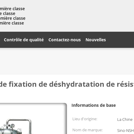
mière classe
e classe
emière classe
mière classe
Contrôle de qualité
Contactez-nous
Nouvelles
de fixation de déshydratation de rési
Informations de base
Lieu d'origine:
La Chine
Nom de marque:
Sino-NSH 