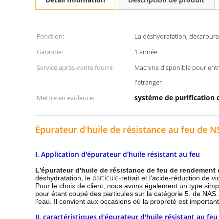
Fonction:
La déshydratation, décarbura
Garantie:
1 année
Service après-vente fourni:
Machine disponible pour entr
l'étranger
système de purification d
Mettre en évidence:
Épurateur d'huile de résistance au feu de 
I. Application d'épurateur d'huile résistant au feu
L'épurateur d'huile de résistance de feu de rendement
particule-
déshydratation, le
retrait et l'acide-réduction de vi
Pour le choix de client, nous avons également un type simple p
pour étant coupé des particules sur la catégorie 5. de NAS. 
l'eau. Il convient aux occasions où la propreté est importan
II.
caractéristiques
d'épurateur d'huile résistant au feu