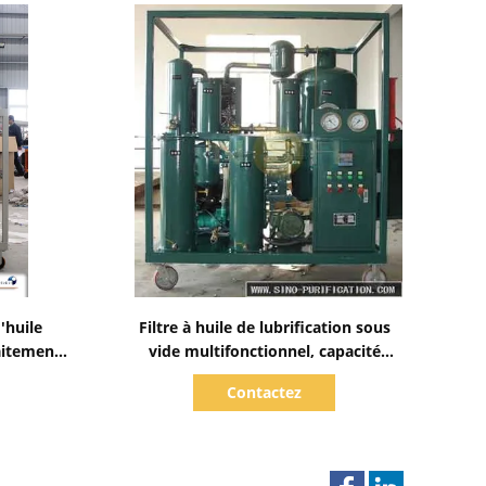
Afficher les détails
'huile
Filtre à huile de lubrification sous
raitement
vide multifonctionnel, capacité
d'ester
1800L/h
Contactez