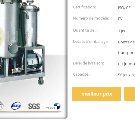
Certification:
ISO, CE
Numéro de modèle:
FV
Quantité de
1 jeu
commande min:
Détails d'emballage:
Points de
transport
Délai de livraison:
dix jours
Capacité
50 jeux p
d'approvisionnement:
meilleur prix