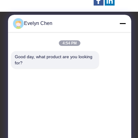
Evelyn Chen
Contactez-nous
4:54 PM
Sino-NSH Oil Purifier
Good day, what product are you looking 
Manufacture Co., Ltd
for?
1904, bâtiment de la
Chambre de commerce
générale, rue Hongjin n° 2,
district de Yubei, Chongqing
86-23-67725736
sinonsh96@sino-
purification.com