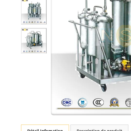
Détail Infomation
Description de produit