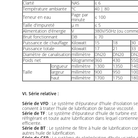
Clarté
NAS
≤ 6
Température ambiante
°C
40 | 80
Page par
Teneur en eau
≤ 100
minute
Taille d'impureté
μ m
≤ 5
Alimentation d'énergie
V
380V/50Hz (ou comme
Bruit fonctionnant
DB
≤ 70
Puissance de chauffage
Kilowatt
15
18
30
Puissance totale
Kilowatt
17
21
33
Diamètre de canalisation
millimètre
DN20
DN20
DN
Poids net
Kilogramme
360
430
55
longueur
millimètre
1300
1350
14
Taille
largeur
millimètre
900
950
10
haut
millimètre
1700
1750
18
VI. Série relative :
Série de VFD
: Le système d'épurateur d'huile d'isolation se
convient à traiter l'huile de lubrification de basse viscosité.
Série de TF
: Le système d'épurateur d'huile de turbine est p
réfrigérant et toute autre lubrification dans lequel contienne
efficiente.
Série de BT
: Le système de filtre à huile de lubrification co
autres huile de lubrification.
Série de GER
: Le système de régénération d'huile usagée c