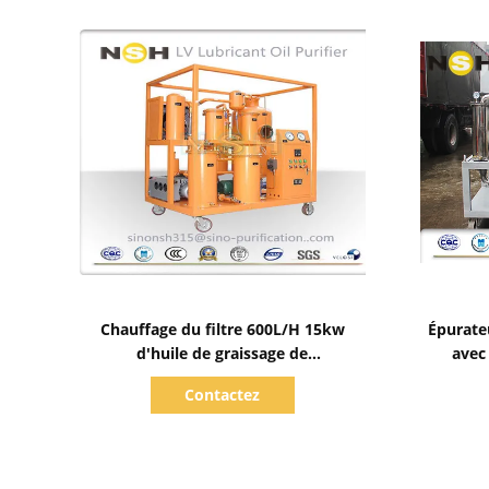
Afficher les détails
Chauffage du filtre 600L/H 15kw
Épurateu
d'huile de graissage de
avec
déshydratation de vide de LV-P
Contactez