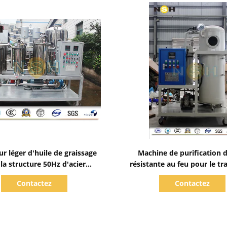
Afficher les détails
Afficher les détails
r léger d'huile de graissage
Machine de purification d
 la structure 50Hz d'acier
résistante au feu pour le t
inoxydable
de l'huile EH et de l'huile 
Contactez
Contactez
phosphate