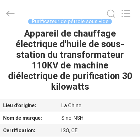
Sino-
NSH
Oil
Purifier
Manufacture
Purificateur de pétrole sous vide
Co.,
Ltd.
All
Appareil de chauffage
MAISON
Rights
Reserved.
électrique d'huile de sous-
PRODUITS
station du transformateur
110KV de machine
AU
diélectrique de purification 30
SUJET
kilowatts
DE
NOUS
Lieu d'origine:
La Chine
Nom de marque:
Sino-NSH
VISITE
Certification:
ISO, CE
D'USINE