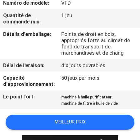
Numéro de modèle:
VFD
CONTRÔLE
Quantité de
1 jeu
commande min:
DE
Détails d'emballage:
Points de droit en bois,
QUALITÉ
appropriés forts au climat de
fond de transport de
marchandises et de chang
CONTACTEZ-
NOUS
Délai de livraison:
dix jours ouvrables
Capacité
50 jeux par mois
d'approvisionnement:
NOUVELLES
Le point fort:
,
machine à huile purificateur
machine de filtre à huile de vide
DEMANDEZ
UNE
MEILLEUR PRIX
CITATION