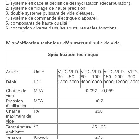
1. système efficace et décisif de déshydratation (décarburation).
2. système de filtrage de haute précision.
3. double système puissant de vide d'étapes.
4. système de commande électrique d'appareil.
5. composants de haute qualité.
6. conception diverse dans les structures et les fonctions.
IV. spécification technique d'épurateur d'huile de vide
Spécification technique
Article
Unité
VFD-
VFD-
VFD-
VFD-
VFD-
VFD-
VFD-
30
50
80
100
150
200
300
Débit
L/H
1800
3000
4800
6000
9000
12000
1800
Chaîne de
MPA
-0,092 | -0,099
vide
Pression
MPA
≤0.2
d'utilisation
Chaîne
PA
≤50
maximum de
vide
Température
℃
45 | 65
ambiante
Tension
Kilovolt
≥75