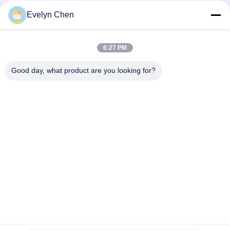
Evelyn Chen
Phosphate résistant au feu Ester Vacuum Oil Purifier
Dehydration 3000L/H
Machine de déshydratation d'huile d'isolation d'ABB pour la
6:27 PM
sous-station de transformateur, la couverture de preuve de
temps et la remorque
Good day, what product are you looking for?
Catégories populaires
Tous
Purificateur De 
Épurateur D'huile 
Pétrole Sous Vide
D'isolation
Épurateur D'huile De 
Épurateur D'huile 
Transformateur
Centrifuge
Machine De 
Épurateur D'huile De 
Filtration D'huile De 
Graissage
Transformateur
Épurateur D'huile De 
Machine De 
Turbine
Filtration D'huile 