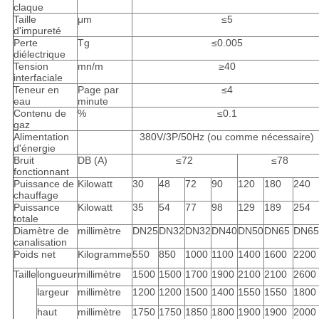
claque
Taille
μm
≤5
d'impureté
Perte
Tg
≤0.005
diélectrique
Tension
mn/m
≥40
interfaciale
Teneur en
Page par
≤4
eau
minute
Contenu de
%
≤0.1
gaz
Alimentation
380V/3P/50Hz (ou comme nécessaire)
d'énergie
Bruit
DB (A)
≤72
≤78
fonctionnant
Puissance de
Kilowatt
30
48
72
90
120
180
240
chauffage
Puissance
Kilowatt
35
54
77
98
129
189
254
totale
Diamètre de
millimètre
DN25
DN32
DN32
DN40
DN50
DN65
DN65
canalisation
Poids net
Kilogramme
550
850
1000
1100
1400
1600
2200
Taille
longueur
millimètre
1500
1500
1700
1900
2100
2100
2600
largeur
millimètre
1200
1200
1500
1400
1550
1550
1800
haut
millimètre
1750
1750
1850
1800
1900
1900
2000