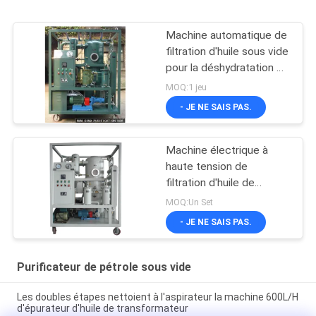
Machine automatique de
filtration d'huile sous vide
pour la déshydratation et
le dégazage d'huile de
MOQ:1 jeu
transformateur
- JE NE SAIS PAS.
Machine électrique à
haute tension de
filtration d'huile de
transformateur
MOQ:Un Set
horizontale sur la ligne
- JE NE SAIS PAS.
travail
Purificateur de pétrole sous vide
Les doubles étapes nettoient à l'aspirateur la machine 600L/H
d'épurateur d'huile de transformateur