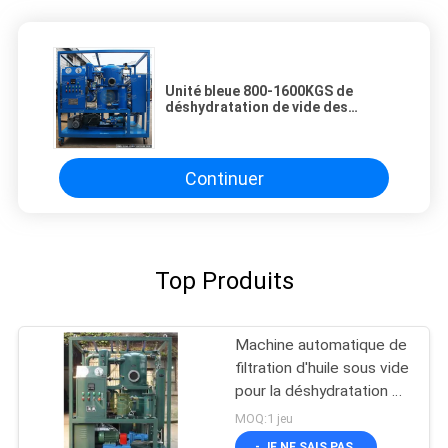
Unité bleue 800-1600KGS de
déshydratation de vide des
systèmes de purification
d'huile/380V 50HZ
Continuer
Top Produits
Machine automatique de
filtration d'huile sous vide
pour la déshydratation et
le dégazage d'huile de
MOQ:1 jeu
transformateur
- JE NE SAIS PAS.