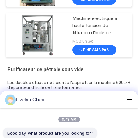
Machine électrique à
haute tension de
filtration d'huile de
transformateur
MOQ:Un Set
horizontale sur la ligne
- JE NE SAIS PAS.
travail
Purificateur de pétrole sous vide
Les doubles étapes nettoient à l'aspirateur la machine 600L/H
d'épurateur d'huile de transformateur
Evelyn Chen
Phosphate résistant au feu Ester Vacuum Oil Purifier
Dehydration 3000L/H
Machine de déshydratation d'huile d'isolation d'ABB pour la
8:43 AM
sous-station de transformateur, la couverture de preuve de
temps et la remorque
Good day, what product are you looking for?