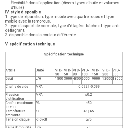
Flexibilité dans l'application (divers types d'huile et volumes
d'huile)
IV. style disponible
1. type de réparation, type mobile avec quatre roues et type
mobile avec la remorque.
2. type d'aspect de normale, type d'étagère-bâche et type anti-
déflagrant.
3. disponible dans la couleur différente.
V. spécification technique
Spécification technique
Article
Unité
VFD-
VFD-
VFD-
VFD-
VFD-
VFD-
VFD-
30
50
80
100
150
200
300
Débit
L/H
1800
3000
4800
6000
9000
12000
18000
Chaîne de vide
MPA
-0,092 | -0,099
Pression
MPA
≤0.2
d'utilisation
Chaîne maximum
PA
≤50
de vide
Température
℃
45 | 65
ambiante
Tension claque
Kilovolt
≥75
Taille d'impureté
μm
≤5