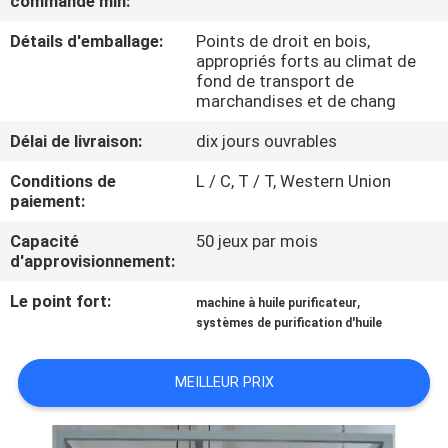
commande min:
Détails d'emballage:
Points de droit en bois,
CONTRÔLE
appropriés forts au climat de
DE
fond de transport de
marchandises et de chang
QUALITÉ
Délai de livraison:
dix jours ouvrables
CONTACTEZ-
Conditions de
L / C, T / T, Western Union
paiement:
NOUS
Capacité
50 jeux par mois
d'approvisionnement:
NOUVELLES
Le point fort:
,
machine à huile purificateur
systèmes de purification d'huile
DEMANDEZ
UNE
MEILLEUR PRIX
CITATION