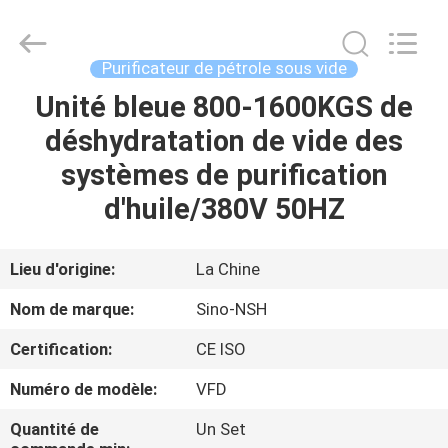
Sino-
NSH
Oil
Purifier
Manufacture
Purificateur de pétrole sous vide
Co.,
Ltd.
All
Unité bleue 800-1600KGS de
MAISON
Rights
Reserved.
déshydratation de vide des
PRODUITS
systèmes de purification
d'huile/380V 50HZ
AU
SUJET
Lieu d'origine:
La Chine
DE
Nom de marque:
Sino-NSH
NOUS
Certification:
CE ISO
Numéro de modèle:
VFD
VISITE
D'USINE
Quantité de
Un Set