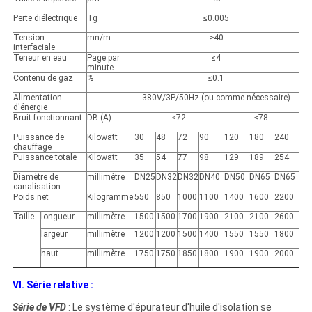
Perte diélectrique
Tg
≤0.005
Tension
mn/m
≥40
interfaciale
Teneur en eau
Page par
≤4
minute
Contenu de gaz
%
≤0.1
Alimentation
380V/3P/50Hz (ou comme nécessaire)
d'énergie
Bruit fonctionnant
DB (A)
≤72
≤78
Puissance de
Kilowatt
30
48
72
90
120
180
240
chauffage
Puissance totale
Kilowatt
35
54
77
98
129
189
254
Diamètre de
millimètre
DN25
DN32
DN32
DN40
DN50
DN65
DN65
canalisation
Poids net
Kilogramme
550
850
1000
1100
1400
1600
2200
Taille
longueur
millimètre
1500
1500
1700
1900
2100
2100
2600
largeur
millimètre
1200
1200
1500
1400
1550
1550
1800
haut
millimètre
1750
1750
1850
1800
1900
1900
2000
VI. Série relative :
Série de VFD
: Le système d'épurateur d'huile d'isolation se