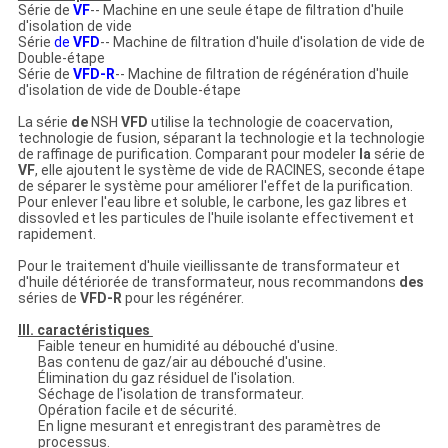
Série de
VF
-- Machine en une seule étape de filtration d'huile
d'isolation de vide
Série
de
VFD
-- Machine de filtration d'huile d'isolation de vide de
Double-étape
Série de
VFD-R
-- Machine de filtration de régénération d'huile
d'isolation de vide de Double-étape
La série
de
NSH
VFD
utilise la technologie de coacervation,
technologie de fusion, séparant la technologie et la technologie
de raffinage de purification. Comparant pour modeler
la
série de
VF
, elle ajoutent le système de vide de RACINES, seconde étape
de séparer le système pour améliorer l'effet de la purification.
Pour enlever l'eau libre et soluble, le carbone, les gaz libres et
dissovled et les particules de l'huile isolante effectivement et
rapidement.
Pour le traitement d'huile vieillissante de transformateur et
d'huile détériorée de transformateur, nous recommandons
des
séries de
VFD-R
pour les régénérer.
III. caractéristiques
Faible teneur en humidité au débouché d'usine.
Bas contenu de gaz/air au débouché d'usine.
Élimination du gaz résiduel de l'isolation.
Séchage de l'isolation de transformateur.
Opération facile et de sécurité.
En ligne mesurant et enregistrant des paramètres de
processus.