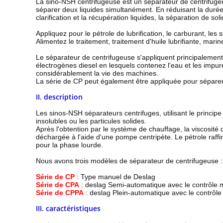
La sino-NSH centrifugeuse est un séparateur de centrifugeu
séparer deux liquides simultanément. En réduisant la durée
clarification et la récupération liquides, la séparation de so
Appliquez pour le pétrole de lubrification, le carburant, les 
Alimentez le traitement, traitement d'huile lubrifiante, mari
Le séparateur de centrifugeuse s'appliquent principalement a
électrogènes diesel en lesquels contenez l'eau et les imp
considérablement la vie des machines.
La série de CP peut également être appliquée pour séparer d
II. description
Les sinos-NSH séparateurs centrifuges, utilisant le principe 
insolubles ou les particules solides.
Après l'obtention par le système de chauffage, la viscosité
déchargée à l'aide d'une pompe centripète. Le pétrole raff
pour la phase lourde.
Nous avons trois modèles de séparateur de centrifugeuse :
Série de CP
: Type manuel de Deslag
Série de CPA
: deslag Semi-automatique avec le contrôle 
Série de CPPA
: deslag Plein-automatique avec le contrôl
III. caractéristiques