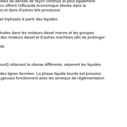
quides de densité de façon continue et peut également
s offrent l'efficacité économique élevée dans la
des et dans d'autres tels processus.
et triphasés à partir des liquides.
inérales dans les moteurs diesel marins et les groupes
 des moteurs diesel et d'autres machines afin de prolonger
ble.
ourd) obtenant la vitesse différente, séparent les liquides
 des lignes fermées. La phase liquide lourde est pression
ifugeuses fonctionnent avec les anneaux de réglementation