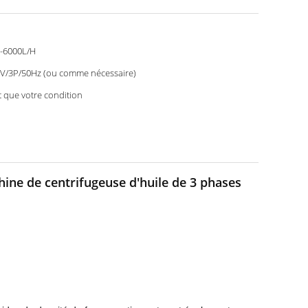
-6000L/H
V/3P/50Hz (ou comme nécessaire)
t que votre condition
hine de centrifugeuse d'huile de 3 phases