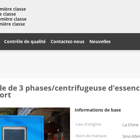
mière classe
e classe
emière classe
mière classe
Contrôle de qualité
Contactez-nous
Nouvelles
e de 3 phases/centrifugeuse d'essence
ort
Informations de base
Lieu d'origine:
La Chine
Nom de marque:
Sino-NSH 