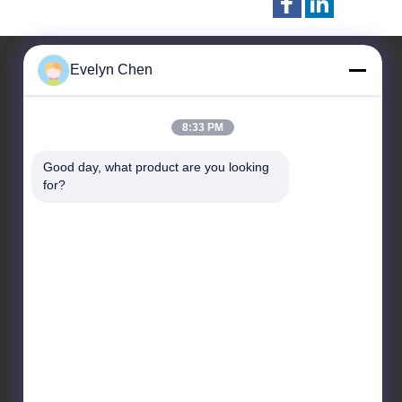
Evelyn Chen
Contactez-nous
8:33 PM
Sino-NSH Oil Purifier
Good day, what product are you looking 
Manufacture Co., Ltd
for?
1904, bâtiment de la
Chambre de commerce
générale, rue Hongjin n° 2,
district de Yubei, Chongqing
86-23-67725736
sinonsh96@sino-
purification.com