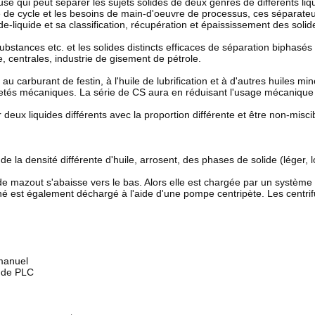
se qui peut séparer les sujets solides de deux genres de différents li
 de cycle et les besoins de main-d'oeuvre de processus, ces séparateur
lide-liquide et sa classification, récupération et épaississement des soli
substances etc. et les solides distincts efficaces de séparation biphasés 
ne, centrales, industrie de gisement de pétrole.
u carburant de festin, à l'huile de lubrification et à d'autres huiles m
uretés mécaniques. La série de CS aura en réduisant l'usage mécanique
eux liquides différents avec la proportion différente et être non-misci
de la densité différente d'huile, arrosent, des phases de solide (léger, l
 de mazout s'abaisse vers le bas. Alors elle est chargée par un système
iné est également déchargé à l'aide d'une pompe centripète. Les centr
manuel
e de PLC