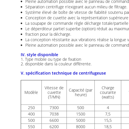
Pleine automation possible avec le panneau de command
Séparation centrifuge n'exigeant aucun milieu de filtrage.
Système élevé de boîte de vitesse de fiabilité soutenu par
Conception de cuvette avec la représentation supérieure
La soupape de commande règle décharge totale/partielle 
Le déperditeur partiel superbe (option) réduit au maximum
fraction pour la décharge.
La conception résistante aux vibrations réalise la longue vi
Pleine automation possible avec le panneau de commande 
IV. style disponible
1.
Type mobile ou type de fixation
2. disponible dans la couleur différente.
V. spécification technique de centrifugeuse
Vitesse de
Charge
Capacité (par
Modèle
cuvette
courante
heure)
(T/MN)
(watts)
250
7300
500
4
400
7038
1500
7,5
500
6600
5000
15,5
550
6200
8000
18,5