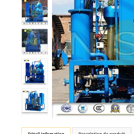
Détail Infomation
Description de produit