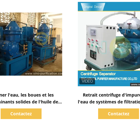
Afficher les détails
Afficher les détails
ner l'eau, les boues et les
Retrait centrifuge d'impur
nants solides de l'huile de
l'eau de systèmes de filtrati
burant jusqu'à 6000 L/H
de couleur faite sur co
Contactez
Contactez