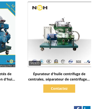
Afficher les détails
etés de
Épurateur d'huile centrifuge de
on d'huile
centrales, séparateur de centrifugeur
mmande
de gazole
Contactez