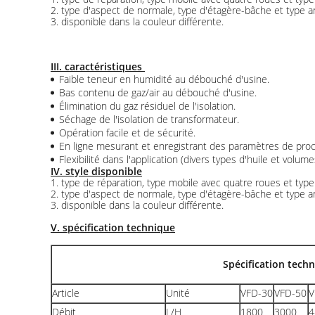
2. type d'aspect de normale, type d'étagère-bâche et type an
3. disponible dans la couleur différente.
III. caractéristiques
Faible teneur en humidité au débouché d'usine.
Bas contenu de gaz/air au débouché d'usine.
Élimination du gaz résiduel de l'isolation.
Séchage de l'isolation de transformateur.
Opération facile et de sécurité.
En ligne mesurant et enregistrant des paramètres de pro
Flexibilité dans l'application (divers types d'huile et volume
IV. style disponible
1. type de réparation, type mobile avec quatre roues et typ
2. type d'aspect de normale, type d'étagère-bâche et type an
3. disponible dans la couleur différente.
V. spécification technique
Spécification tech
Article
Unité
VFD-30
VFD-50
V
Débit
L/H
1800
3000
4