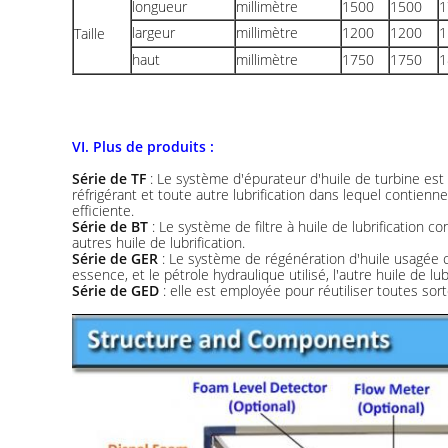
longueur
millimètre
1500
1500
1
largeur
millimètre
1200
1200
1
Taille
haut
millimètre
1750
1750
1
VI. Plus de produits :
Série de TF
: Le système d'épurateur d'huile de turbine est p
réfrigérant et toute autre lubrification dans lequel contienne
efficiente.
Série de BT
: Le système de filtre à huile de lubrification co
autres huile de lubrification.
Série de GER
: Le système de régénération d'huile usagée c
essence, et le pétrole hydraulique utilisé, l'autre huile de lu
Série de GED
: elle est employée pour réutiliser toutes sor