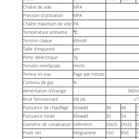
Chaîne de vide
MPA
Pression d'utilisation
MPA
Chaîne maximum de vide
PA
Température ambiante
℃
Tension claque
Kilovolt
Taille d'impureté
μm
Perte diélectrique
Tg
Tension interfaciale
mn/m
Teneur en eau
Page par minute
Contenu de gaz
%
Alimentation d'énergie
380V/
Bruit fonctionnant
DB (A)
≤7
Puissance de chauffage
Kilowatt
30
48
7
Puissance totale
Kilowatt
35
54
7
Diamètre de canalisation
millimètre
DN25
DN32
D
Poids net
Kilogramme
550
850
1