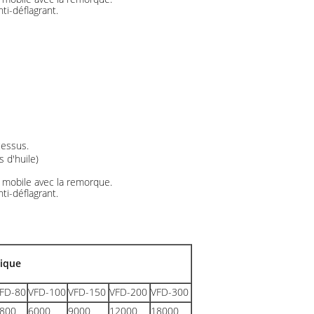
ti-déflagrant.
cessus.
s d'huile)
e mobile avec la remorque.
ti-déflagrant.
nique
FD-80
VFD-100
VFD-150
VFD-200
VFD-300
800
6000
9000
12000
18000