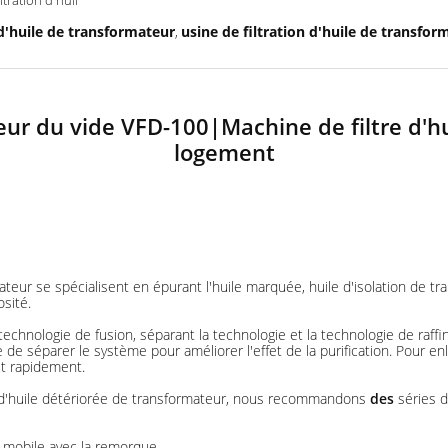
tration d'huil
d'huile de transformateur
usine de filtration d'huile de transfor
,
ur du vide VFD-100|Machine de filtre d'hu
logement
teur se spécialisent en épurant l'huile marquée, huile d'isolation de t
osité.
 technologie de fusion, séparant la technologie et la technologie de raf
 séparer le système pour améliorer l'effet de la purification. Pour enleve
 et rapidement.
 et d'huile détériorée de transformateur, nous recommandons
des
séries 
e mobile avec la remorque.