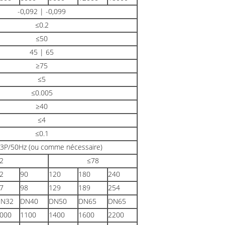
-0,092 | -0,099
≤0.2
≤50
45 | 65
≥75
≤5
≤0.005
≥40
≤4
≤0.1
3P/50Hz (ou comme nécessaire)
2
≤78
2
90
120
180
240
7
98
129
189
254
N32
DN40
DN50
DN65
DN65
000
1100
1400
1600
2200