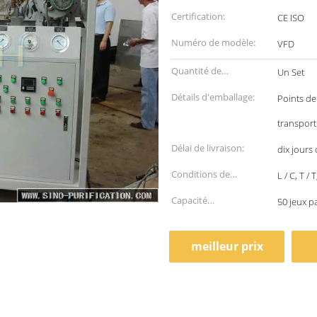
Certification:
CE ISO
Numéro de modèle:
VFD
Quantité de
Un Set
commande min:
Détails d'emballage:
Points de
transport
Délai de livraison:
dix jours
Conditions de
L / C, T /
paiement:
Capacité
50 jeux p
d'approvisionnement:
meilleur prix