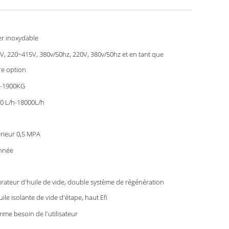
er inoxydable
V, 220~415V, 380v/50hz, 220V, 380v/50hz et en tant que
re option
-1900KG
0 L/h-18000L/h
érieur 0,5 MPA
nnée
rateur d'huile de vide, double système de régénération
uile isolante de vide d'étape, haut Efi
me besoin de l'utilisateur