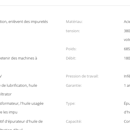
tion, enlèvent des impuretés
Matériau:
Aci
tension:
380
vot
Poids:
685
etenir des machines à
Débit:
180
V
Pression de travail:
Inf
de lubrification, huile
Garantie:
1 a
iltrator
nsformateur, l'huile usagée
Type:
Épu
ve les impu
d'h
tif d'épurateur d'huile de
Capacité:
Com