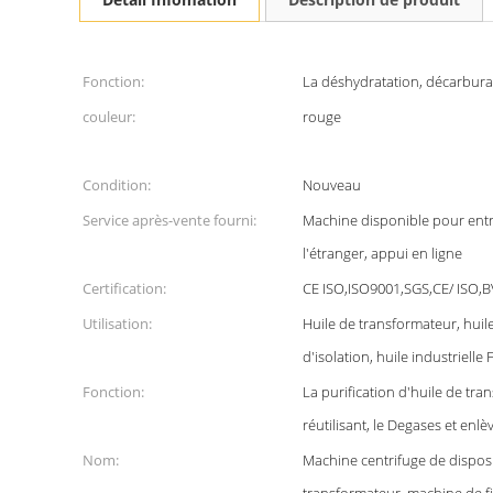
Fonction:
La déshydratation, décarbura
couleur:
rouge
Condition:
Nouveau
Service après-vente fourni:
Machine disponible pour entr
l'étranger, appui en ligne
Certification:
CE ISO,ISO9001,SGS,CE/ ISO,B
Utilisation:
Huile de transformateur, huile 
d'isolation, huile industrielle F
Fonction:
La purification d'huile de tra
réutilisant, le Degases et enlè
Nom:
Machine centrifuge de disposi