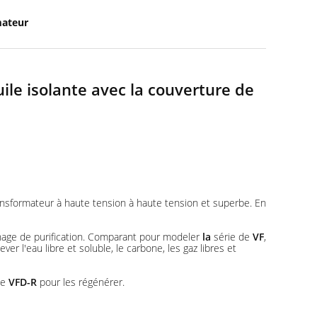
mateur
ile isolante avec la couverture de
ransformateur à haute tension à haute tension et superbe. En
finage de purification. Comparant pour modeler
la
série de
VF
,
r l'eau libre et soluble, le carbone, les gaz libres et
de
VFD-R
pour les régénérer.