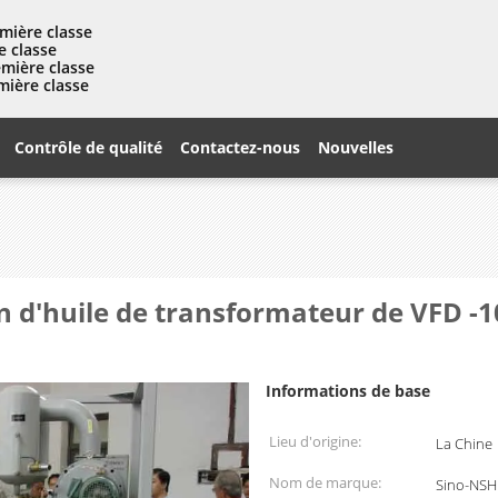
mière classe
e classe
emière classe
mière classe
Contrôle de qualité
Contactez-nous
Nouvelles
n d'huile de transformateur de VFD -1
Informations de base
Lieu d'origine:
La Chine
Nom de marque:
Sino-NSH