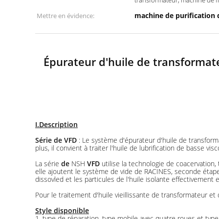
transformateur, machine de fil
machine de purification 
Mettre en évidence:
Épurateur d'huile de transformate
I.Description
Série de VFD
: Le système d'épurateur d'huile de transforma
plus, il convient à traiter l'huile de lubrification de basse visc
La série
de
NSH
VFD
utilise la technologie de coacervation,
elle ajoutent le système de vide de RACINES, seconde étape de
dissovled et les particules de l'huile isolante effectivement
Pour le traitement d'huile vieillissante de transformateur
Style disponible
1. type de réparation, type mobile avec quatre roues et typ