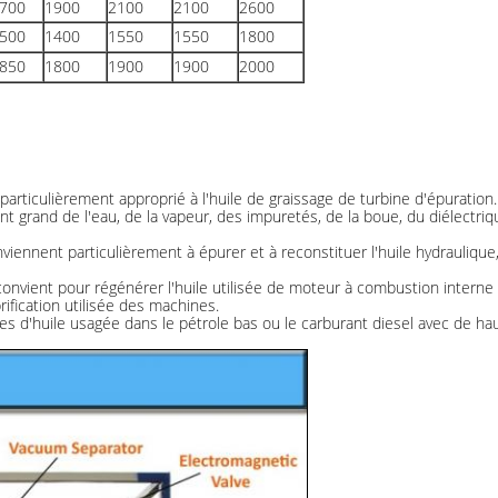
700
1900
2100
2100
2600
500
1400
1550
1550
1800
850
1800
1900
1900
2000
articulièrement approprié à l'huile de graissage de turbine d'épuration. 
nt grand de l'eau, de la vapeur, des impuretés, de la boue, du diélectriqu
nviennent particulièrement à épurer et à reconstituer l'huile hydraulique, 
onvient pour régénérer l'huile utilisée de moteur à combustion interne 
brification utilisée des machines.
tes d'huile usagée dans le pétrole bas ou le carburant diesel avec de hau