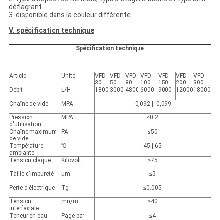
déflagrant.
3. disponible dans la couleur différente.
V. spécification technique
Spécification technique
Article
Unité
VFD-
VFD-
VFD-
VFD-
VFD-
VFD-
VFD-
30
50
80
100
150
200
300
Débit
L/H
1800
3000
4800
6000
9000
12000
18000
Chaîne de vide
MPA
-0,092 | -0,099
Pression
MPA
≤0.2
d'utilisation
Chaîne maximum
PA
≤50
de vide
Température
℃
45 | 65
ambiante
Tension claque
Kilovolt
≥75
Taille d'impureté
μm
≤5
Perte diélectrique
Tg
≤0.005
Tension
mn/m
≥40
interfaciale
Teneur en eau
Page par
≤4