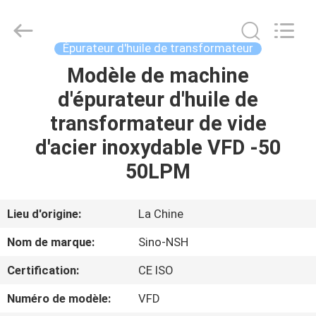
Sino-
NSH
Oil
Purifier
Manufacture
Épurateur d'huile de transformateur
Co.,
Ltd.
All
Modèle de machine
MAISON
Rights
Reserved.
d'épurateur d'huile de
PRODUITS
transformateur de vide
d'acier inoxydable VFD -50
AU
50LPM
SUJET
DE
Lieu d'origine:
La Chine
NOUS
Nom de marque:
Sino-NSH
Certification:
CE ISO
VISITE
Numéro de modèle:
VFD
D'USINE