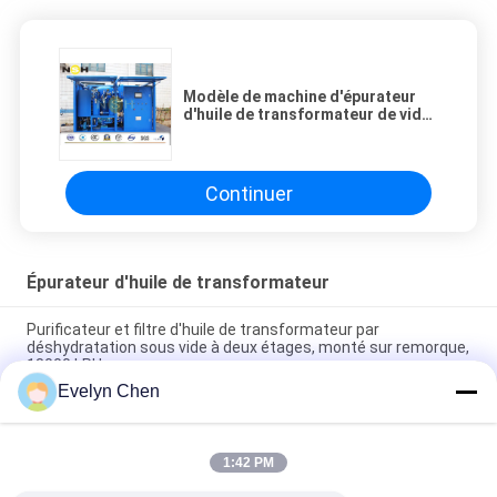
Modèle de machine d'épurateur
d'huile de transformateur de vide
d'acier inoxydable VFD -50 50LPM
Continuer
Épurateur d'huile de transformateur
Purificateur et filtre d'huile de transformateur par
déshydratation sous vide à deux étages, monté sur remorque,
18000 LPH
Evelyn Chen
Restaurer la rigidité diélectrique de l'huile de transformateur à
≥75 kV sur site pour les transformateurs de 110 kV
1:42 PM
Épurateur d'huile de vide de déshydrateur d'acier inoxydable
pour traiter l'huile isolante électrique