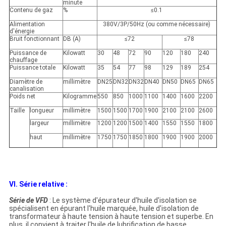
minute
Contenu de gaz
%
≤0.1
Alimentation
380V/3P/50Hz (ou comme nécessaire)
d'énergie
Bruit fonctionnant
DB (A)
≤72
≤78
Puissance de
Kilowatt
30
48
72
90
120
180
240
chauffage
Puissance totale
Kilowatt
35
54
77
98
129
189
254
Diamètre de
millimètre
DN25
DN32
DN32
DN40
DN50
DN65
DN65
canalisation
Poids net
Kilogramme
550
850
1000
1100
1400
1600
2200
Taille
longueur
millimètre
1500
1500
1700
1900
2100
2100
2600
largeur
millimètre
1200
1200
1500
1400
1550
1550
1800
haut
millimètre
1750
1750
1850
1800
1900
1900
2000
VI. Série relative :
Série de VFD
: Le système d'épurateur d'huile d'isolation se
spécialisent en épurant l'huile marquée, huile d'isolation de
transformateur à haute tension à haute tension et superbe. En
plus, il convient à traiter l'huile de lubrification de basse