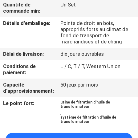
Quantité de
Un Set
commande min:
CONTRÔLE
Détails d'emballage:
Points de droit en bois,
DE
appropriés forts au climat de
QUALITÉ
fond de transport de
marchandises et de chang
CONTACTEZ-
Délai de livraison:
dix jours ouvrables
NOUS
Conditions de
L / C, T / T, Western Union
paiement:
NOUVELLES
Capacité
50 jeux par mois
d'approvisionnement:
Le point fort:
usine de filtration d'huile de
DEMANDEZ
transformateur
,
UNE
système de filtration d'huile de
transformateur
CITATION