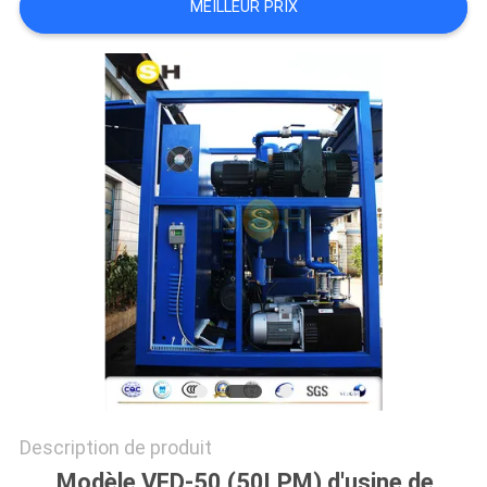
MEILLEUR PRIX
PLAN
DU
SITE
PRIVACY
POLICY
Description de produit
Modèle VFD-50 (50LPM) d'usine de