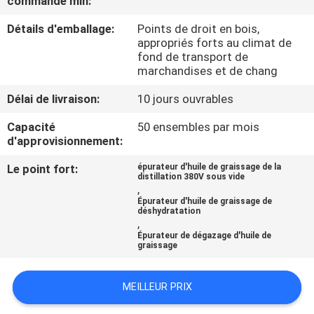
commande min:
Détails d'emballage:
Points de droit en bois,
CONTRÔLE
appropriés forts au climat de
DE
fond de transport de
marchandises et de chang
QUALITÉ
Délai de livraison:
10 jours ouvrables
CONTACTEZ-
Capacité
50 ensembles par mois
d'approvisionnement:
NOUS
Le point fort:
épurateur d'huile de graissage de la
distillation 380V sous vide
,
NOUVELLES
Épurateur d'huile de graissage de
déshydratation
,
DEMANDEZ
Épurateur de dégazage d'huile de
graissage
UNE
CITATION
MEILLEUR PRIX