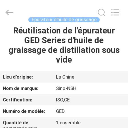
Sino-
NSH
Oil
Purifier
Manufacture
Épurateur d'huile de graissage
Co.,
Ltd.
All
Réutilisation de l'épurateur
MAISON
Rights
Reserved.
GED Series d'huile de
PRODUITS
graissage de distillation sous
vide
AU
SUJET
Lieu d'origine:
La Chine
DE
Nom de marque:
Sino-NSH
NOUS
Certification:
ISO,CE
Numéro de modèle:
GED
VISITE
D'USINE
Quantité de
1 ensemble