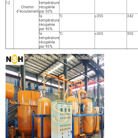
12
température
Chemin
récupérée
d'écoulement
par 50%
la
℃
≤355
342
température
récupérée
par 90%
la
℃
≤365
350
température
récupérée
par 95%