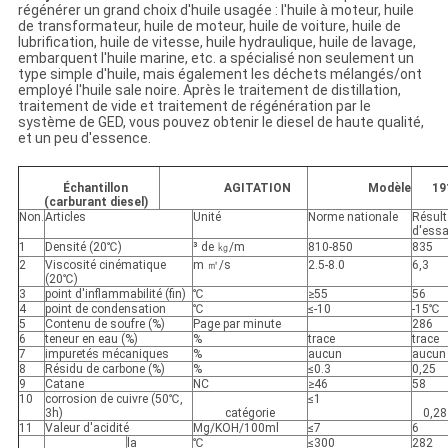
régénérer un grand choix d'huile usagée : l'huile à moteur, huile
de transformateur, huile de moteur, huile de voiture, huile de
lubrification, huile de vitesse, huile hydraulique, huile de lavage,
embarquent l'huile marine, etc. a spécialisé non seulement un
type simple d'huile, mais également les déchets mélangés/ont
employé l'huile sale noire. Après le traitement de distillation,
traitement de vide et traitement de régénération par le
système de GED, vous pouvez obtenir le diesel de haute qualité,
et un peu d'essence.
Échantillon
AGITATION
Modèle
19
(carburant diesel)
Non.
Articles
Unité
Norme nationale
Résult
d'essa
1
Densité (20℃)
³ de ㎏/m
810-850
835
2
Viscosité cinématique
m ㎡/s
2.5-8.0
6,3
(20℃)
3
point d'inflammabilité (fin)
℃
≥55
56
4
point de condensation
℃
≤-10
-15℃
5
Contenu de soufre (%)
Page par minute
286
6
teneur en eau (%)
%
trace
trace
7
impuretés mécaniques
%
aucun
aucun
8
Résidu de carbone (%)
%
≤0.3
0,25
9
Catane
NC
≥46
58
10
corrosion de cuivre (50℃,
≤1
3h)
catégorie
0,28
11
Valeur d'acidité
Mg/KOH/100ml
≤7
6
la
℃
≤300
282