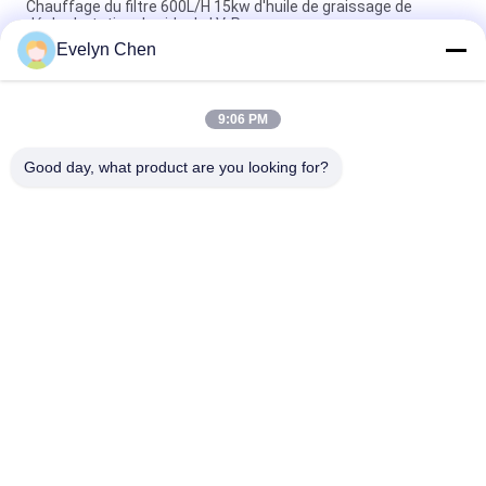
Chauffage du filtre 600L/H 15kw d'huile de graissage de
déshydratation de vide de LV-P
Evelyn Chen
Épurateur léger d'huile de graissage avec la structure 50Hz
d'acier inoxydable
9:06 PM
Machine de purification d'huile résistante au feu pour le
traitement de l'huile EH et de l'huile d'ester phosphate
Good day, what product are you looking for?
Catégories populaires
Tous
Purificateur De 
Épurateur D'huile 
Pétrole Sous Vide
D'isolation
Épurateur D'huile De 
Épurateur D'huile 
Transformateur
Centrifuge
Machine De 
Épurateur D'huile De 
Filtration D'huile De 
Graissage
Transformateur
Épurateur D'huile De 
Machine De 