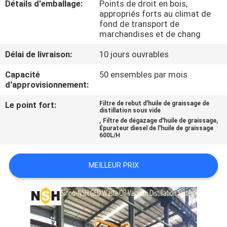
Détails d'emballage:
Points de droit en bois,
appropriés forts au climat de
CONTRÔLE
fond de transport de
marchandises et de chang
DE
Délai de livraison:
10 jours ouvrables
QUALITÉ
Capacité
50 ensembles par mois
d'approvisionnement:
CONTACTEZ-
Le point fort:
Filtre de rebut d'huile de graissage de
NOUS
distillation sous vide
,
,
Filtre de dégazage d'huile de graissage
Épurateur diesel de l'huile de graissage
600L/H
NOUVELLES
MEILLEUR PRIX
DEMANDEZ
UNE
CITATION