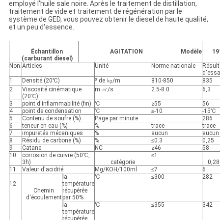
employé l'huile sale noire. Après le traitement de distillation,
traitement de vide et traitement de régénération par le
système de GED, vous pouvez obtenir le diesel de haute qualité,
et un peu d'essence.
Échantillon
AGITATION
Modèle
19
(carburant diesel)
Non.
Articles
Unité
Norme nationale
Résult
d'essa
1
Densité (20℃)
³ de ㎏/m
810-850
835
2
Viscosité cinématique
m ㎡/s
2.5-8.0
6,3
(20℃)
3
point d'inflammabilité (fin)
℃
≥55
56
4
point de condensation
℃
≤-10
-15℃
5
Contenu de soufre (%)
Page par minute
286
6
teneur en eau (%)
%
trace
trace
7
impuretés mécaniques
%
aucun
aucun
8
Résidu de carbone (%)
%
≤0.3
0,25
9
Catane
NC
≥46
58
10
corrosion de cuivre (50℃,
≤1
3h)
catégorie
0,28
11
Valeur d'acidité
Mg/KOH/100ml
≤7
6
la
℃
≤300
282
12
température
Chemin
récupérée
d'écoulement
par 50%
la
℃
≤355
342
température
récupérée