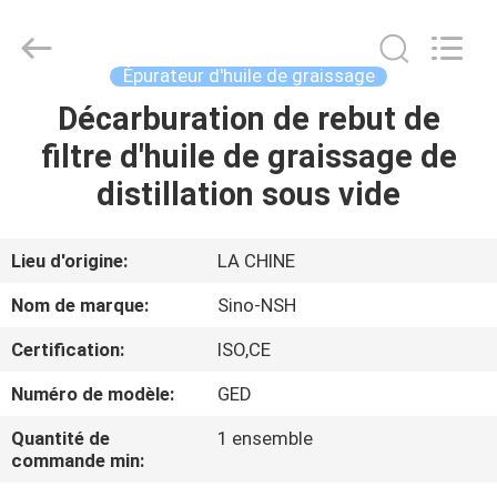
Sino-
NSH
Oil
Purifier
Manufacture
Épurateur d'huile de graissage
Co.,
Ltd.
All
Décarburation de rebut de
MAISON
Rights
Reserved.
filtre d'huile de graissage de
PRODUITS
distillation sous vide
AU
Lieu d'origine:
LA CHINE
SUJET
Nom de marque:
Sino-NSH
DE
Certification:
ISO,CE
NOUS
Numéro de modèle:
GED
VISITE
Quantité de
1 ensemble
commande min:
D'USINE