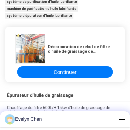
système de purification d'huile lubrifiante
machine de purification d'huile lubrifiante
système d'épurateur d'huile lubrifiante
Décarburation de rebut de filtre
d'huile de graissage de
distillation sous vide
Continuer
Épurateur d'huile de graissage
Chauffage du filtre 600L/H 15kw d'huile de graissage de
déshydratation de vide de LV-P
Evelyn Chen
Épurateur léger d'huile de graissage avec la structure 50Hz
d'acier inoxydable