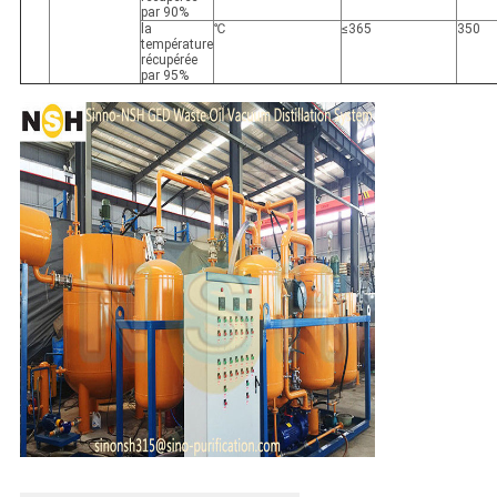
par 90%
la
℃
≤365
350
température
récupérée
par 95%