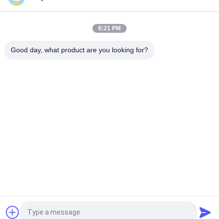
Restaurer la rigidité diélectrique de l'huile de transformateur à
≥75 kV sur site pour les transformateurs de 110 kV
6:21 PM
Épurateur d'huile de vide de déshydrateur d'acier inoxydable
pour traiter l'huile isolante électrique
Good day, what product are you looking for?
Catégories populaires
Tous
Purificateur De 
Épurateur D'huile 
Pétrole Sous Vide
D'isolation
Épurateur D'huile De 
Épurateur D'huile 
Transformateur
Centrifuge
Machine De 
Épurateur D'huile De 
Filtration D'huile De 
Graissage
Transformateur
Épurateur D'huile De 
Machine De 
Turbine
Filtration D'huile 
Hydraulique
Demandez un devis