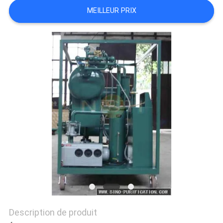
PLAN
MEILLEUR PRIX
DU
SITE
PRIVACY
POLICY
Description de produit