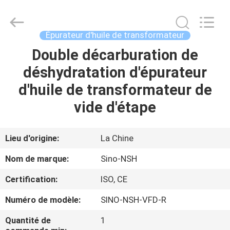
Sino-
NSH
Oil
Purifier
Manufacture
Épurateur d'huile de transformateur
Co.,
Ltd.
All
Double décarburation de
MAISON
Rights
Reserved.
déshydratation d'épurateur
PRODUITS
d'huile de transformateur de
vide d'étape
AU
SUJET
Lieu d'origine:
La Chine
DE
Nom de marque:
Sino-NSH
NOUS
Certification:
ISO, CE
Numéro de modèle:
SINO-NSH-VFD-R
VISITE
D'USINE
Quantité de
1