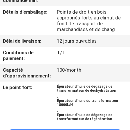
commande min:
Détails d'emballage:
Points de droit en bois,
CONTRÔLE
appropriés forts au climat de
DE
fond de transport de
marchandises et de chang
QUALITÉ
Délai de livraison:
12 jours ouvrables
CONTACTEZ-
Conditions de
T/T
paiement:
NOUS
Capacité
100/month
d'approvisionnement:
NOUVELLES
Le point fort:
Épurateur d'huile de dégazage de
transformateur de déshydratation
,
DEMANDEZ
Épurateur d'huile du transformateur
18000L/H
UNE
,
Épurateur d'huile de dégazage de
CITATION
transformateur de régénération