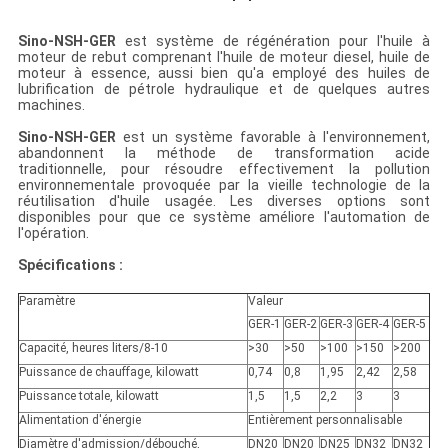
Sino-NSH-GER
est système de régénération pour l'huile à
moteur de rebut comprenant l'huile de moteur diesel, huile de
moteur à essence, aussi bien qu'a employé des huiles de
lubrification de pétrole hydraulique et de quelques autres
machines.
Sino-NSH-GER
est un système favorable à l'environnement,
abandonnent la méthode de transformation acide
traditionnelle, pour résoudre effectivement la pollution
environnementale provoquée par la vieille technologie de la
réutilisation d'huile usagée. Les diverses options sont
disponibles pour que ce système améliore l'automation de
l'opération.
Spécifications :
Paramètre
Valeur
GER-1
GER-2
GER-3
GER-4
GER-5
Capacité, heures liters/8-10
>30
>50
>100
>150
>200
Puissance de chauffage, kilowatt
0,74
0,8
1,95
2,42
2,58
Puissance totale, kilowatt
1,5
1,5
2,2
3
3
Alimentation d'énergie
Entièrement personnalisable
Diamètre d'admission/débouché,
DN20
DN20
DN25
DN32
DN32