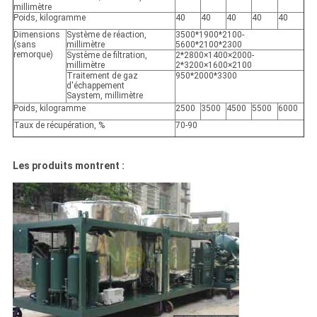
millimètre
Poids, kilogramme
40
40
40
40
40
Dimensions
Système de réaction,
3500*1900*2100-
(sans
millimètre
5600*2100*2300
remorque)
Système de filtration,
2*2800×1400×2000-
millimètre
2*3200×1600×2100
Traitement de gaz
950*2000*3300
d'échappement
Saystem, millimètre
Poids, kilogramme
2500
3500
4500
5500
6000
Taux de récupération, %
70-90
Les produits montrent :