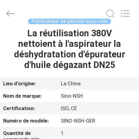
Sino-
NSH
Oil
Purifier
Manufacture
Purificateur de pétrole sous vide
Co.,
Ltd.
All
La réutilisation 380V
MAISON
Rights
Reserved.
nettoient à l'aspirateur la
PRODUITS
déshydratation d'épurateur
d'huile dégazant DN25
AU
SUJET
Lieu d'origine:
La Chine
DE
Nom de marque:
Sino-NSH
NOUS
Certification:
ISO, CE
Numéro de modèle:
SINO-NSH-GER
VISITE
D'USINE
Quantité de
1