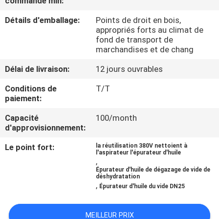
commande min:
Détails d'emballage:
Points de droit en bois,
CONTRÔLE
appropriés forts au climat de
DE
fond de transport de
marchandises et de chang
QUALITÉ
Délai de livraison:
12 jours ouvrables
CONTACTEZ-
Conditions de
T/T
paiement:
NOUS
Capacité
100/month
d'approvisionnement:
NOUVELLES
Le point fort:
la réutilisation 380V nettoient à
l'aspirateur l'épurateur d'huile
,
DEMANDEZ
Épurateur d'huile de dégazage de vide de
déshydratation
UNE
,
Épurateur d'huile du vide DN25
CITATION
MEILLEUR PRIX