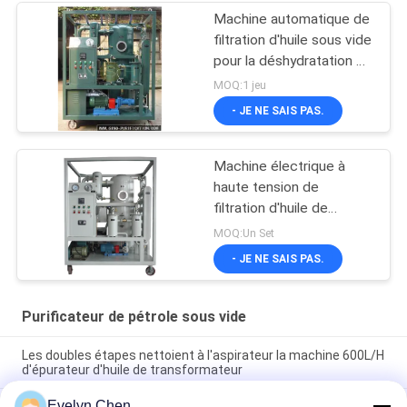
Machine automatique de
filtration d'huile sous vide
pour la déshydratation et
le dégazage d'huile de
MOQ:1 jeu
transformateur
- JE NE SAIS PAS.
Machine électrique à
haute tension de
filtration d'huile de
transformateur
MOQ:Un Set
horizontale sur la ligne
- JE NE SAIS PAS.
travail
Purificateur de pétrole sous vide
Les doubles étapes nettoient à l'aspirateur la machine 600L/H
d'épurateur d'huile de transformateur
Evelyn Chen
Phosphate résistant au feu Ester Vacuum Oil Purifier