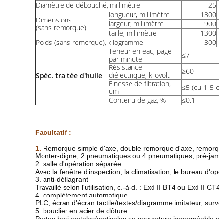
Diamètre de débouché, millimètre
25
longueur, millimètre
1300
Dimensions
largeur, millimètre
900
(sans remorque)
taille, millimètre
1300
Poids (sans remorque), kilogramme
300
Teneur en eau, page
≤7
par minute
Résistance
≥60
diélectrique, kilovolt
Spéc. traitée d'huile
Finesse de filtration,
≤5 (ou 1-5 
um
Contenu de gaz, %
≤0.1
Facultatif :
1.
Remorque simple d'axe, double remorque d'axe, remorqu
Monter-digne, 2 pneumatiques ou 4 pneumatiques, pré-jambe,
2. salle d'opération séparée
Avec la fenêtre d'inspection, la climatisation, le bureau d'
3. anti-déflagrant
Travaillé selon l'utilisation, c.-à-d. : Exd II BT4 ou Exd II CT
4. complètement automatique
PLC, écran d'écran tactile/textes/diagramme imitateur, sur
5. bouclier en acier de clôture
Portes horizontales/verticales de couverture imperméable e