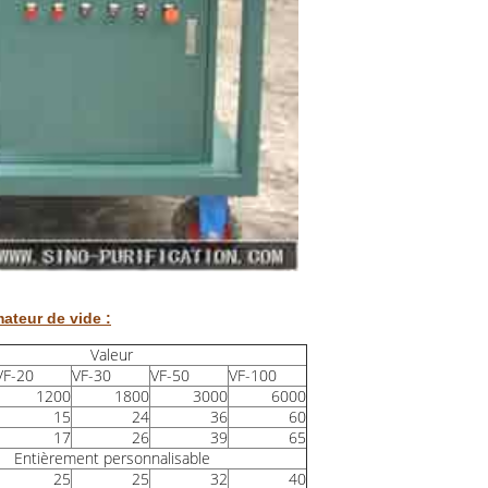
ateur de vide :
Valeur
VF-20
VF-30
VF-50
VF-100
1200
1800
3000
6000
15
24
36
60
17
26
39
65
Entièrement personnalisable
25
25
32
40