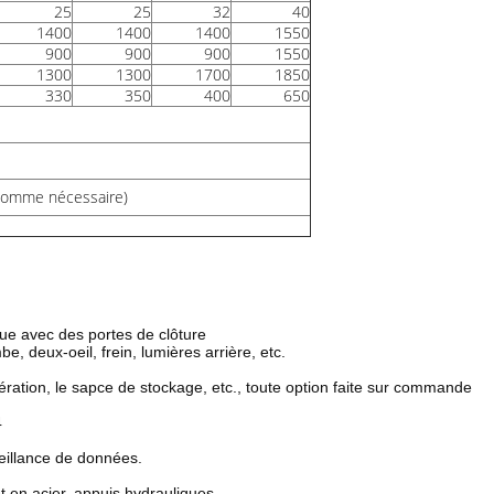
25
25
32
40
1400
1400
1400
1550
900
900
900
1550
1300
1300
1700
1850
330
350
400
650
comme nécessaire)
e avec des portes de clôture
 deux-oeil, frein, lumières arrière, etc.
opération, le sapce de stockage, etc., toute option faite sur commande
4
veillance de données.
t en acier, appuis hydrauliques