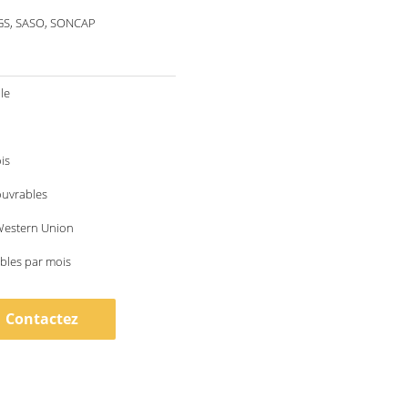
SGS, SASO, SONCAP
le
is
ouvrables
 Western Union
bles par mois
Contactez