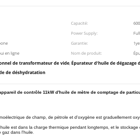
Capacité:
600
Power Supply:
Ful
rbone
Garantie:
1ye
ui en ligne
Nom de produit:
Épu
ionnel de transformateur de vide
Épurateur d'huile de dégazage 
,
ide de déshydratation
l'appareil de contrôle 11kW d'huile de mètre de comptage de partic
ermoélectrique de champ, de pétrole et d'oxygène est graduellement oxy
t, l'huile est dans la charge thermique pendant longtemps, et le stockage 
e gaz dans l'huile.