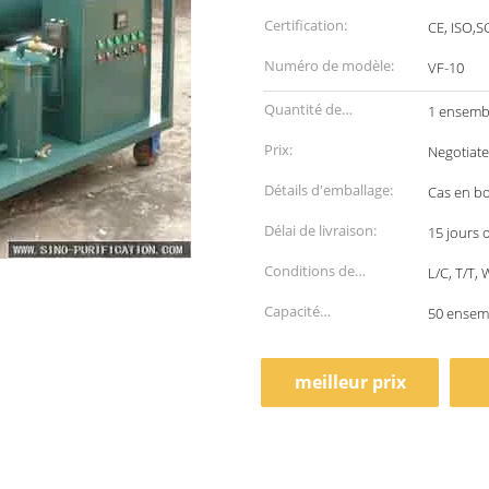
Certification:
CE, ISO,
Numéro de modèle:
VF-10
Quantité de
1 ensemb
commande min:
Prix:
Negotiate
Détails d'emballage:
Cas en bo
Délai de livraison:
15 jours 
Conditions de
L/C, T/T,
paiement:
Capacité
50 ensem
d'approvisionnement:
meilleur prix