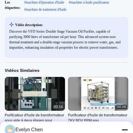
Les
#
machine d'épuration d'huile
#
machine à huile purificateur
étiquettes:
#
machine de traitement d'huile
Vidéo description:
Discover the VFD Series Double Stage Vacuum Oil Purifier, capable of
purifying 3000 liters of transformer oil per hour. This advanced system uses
thermal treatment and a double-stage vacuum process to remove water, gas, and
impurities, enhancing insulation oil properties for electric power transformers.
Vidéos Similaires
00:16
00:06
Purificateur d'huile de transformateur
Purificateur d'huile de transformateur
sous vide à deux étages pour
7KV BDV PPM eau
déshydratation et dégazage
Épurateur D'huile De
Épurateur D'huile De
Evelyn Chen
Transformateur
Transformateur